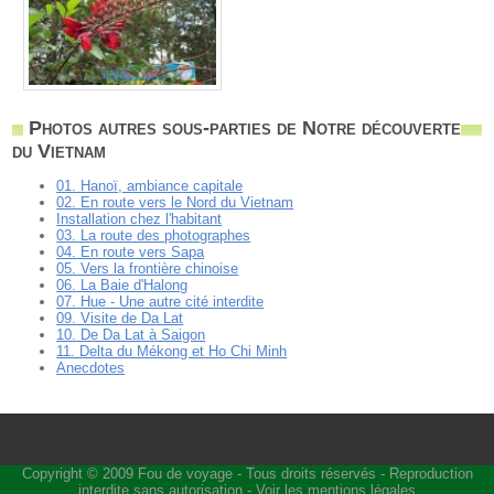
Photos autres sous-parties de Notre découverte
du Vietnam
01. Hanoï, ambiance capitale
02. En route vers le Nord du Vietnam
Installation chez l'habitant
03. La route des photographes
04. En route vers Sapa
05. Vers la frontière chinoise
06. La Baie d'Halong
07. Hue - Une autre cité interdite
09. Visite de Da Lat
10. De Da Lat à Saigon
11. Delta du Mékong et Ho Chi Minh
Anecdotes
Copyright © 2009
Fou de voyage
- Tous droits réservés - Reproduction
interdite sans autorisation -
Voir les mentions légales