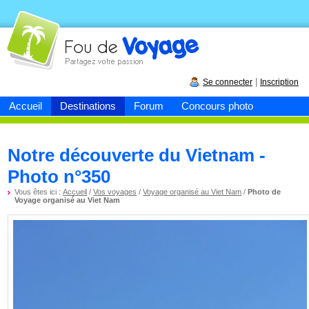
Fou de
voyage
|
Se connecter
Inscription
Accueil
Destinations
Forum
Concours photo
Notre découverte du Vietnam -
Photo n°350
Vous êtes ici :
Accueil
/
Vos voyages
/
Voyage organisé au Viet Nam
/
Photo de
Voyage organisé au Viet Nam