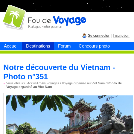
Fou de
voyage
|
Se connecter
Inscription
Accueil
Destinations
Forum
Concours photo
Notre découverte du Vietnam -
Photo n°351
Vous êtes ici :
Accueil
/
Vos voyages
/
Voyage organisé au Viet Nam
/
Photo de
Voyage organisé au Viet Nam