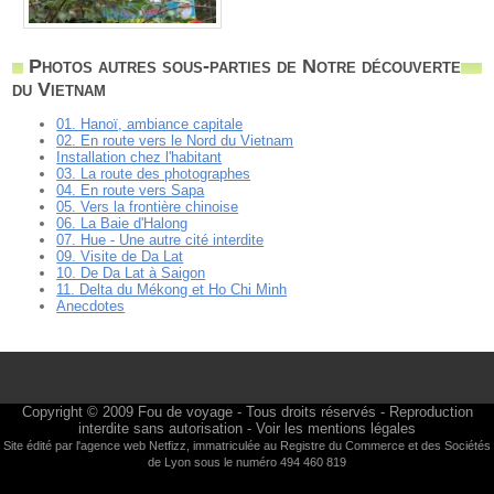
Photos autres sous-parties de Notre découverte
du Vietnam
01. Hanoï, ambiance capitale
02. En route vers le Nord du Vietnam
Installation chez l'habitant
03. La route des photographes
04. En route vers Sapa
05. Vers la frontière chinoise
06. La Baie d'Halong
07. Hue - Une autre cité interdite
09. Visite de Da Lat
10. De Da Lat à Saigon
11. Delta du Mékong et Ho Chi Minh
Anecdotes
Copyright © 2009
Fou de voyage
- Tous droits réservés - Reproduction
interdite sans autorisation -
Voir les mentions légales
Site édité par l'agence web
Netfizz
, immatriculée au Registre du Commerce et des Sociétés
de Lyon sous le numéro 494 460 819