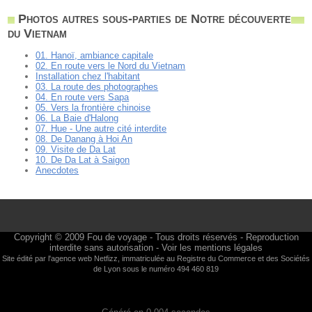
Photos autres sous-parties de Notre découverte
du Vietnam
01. Hanoï, ambiance capitale
02. En route vers le Nord du Vietnam
Installation chez l'habitant
03. La route des photographes
04. En route vers Sapa
05. Vers la frontière chinoise
06. La Baie d'Halong
07. Hue - Une autre cité interdite
08. De Danang à Hoi An
09. Visite de Da Lat
10. De Da Lat à Saigon
Anecdotes
Copyright © 2009
Fou de voyage
- Tous droits réservés - Reproduction
interdite sans autorisation -
Voir les mentions légales
Site édité par l'agence web
Netfizz
, immatriculée au Registre du Commerce et des Sociétés
de Lyon sous le numéro 494 460 819