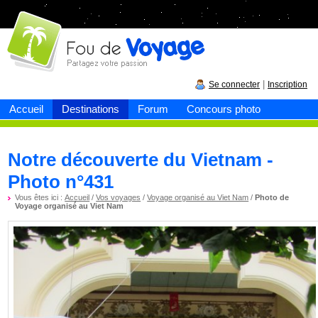
Fou de
voyage
|
Se connecter
Inscription
Accueil
Destinations
Forum
Concours photo
Notre découverte du Vietnam -
Photo n°431
Vous êtes ici :
Accueil
/
Vos voyages
/
Voyage organisé au Viet Nam
/
Photo de
Voyage organisé au Viet Nam