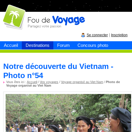
Fou de
voyage
|
Se connecter
Inscription
Accueil
Destinations
Forum
Concours photo
Notre découverte du Vietnam -
Photo n°54
Vous êtes ici :
Accueil
/
Vos voyages
/
Voyage organisé au Viet Nam
/
Photo de
Voyage organisé au Viet Nam