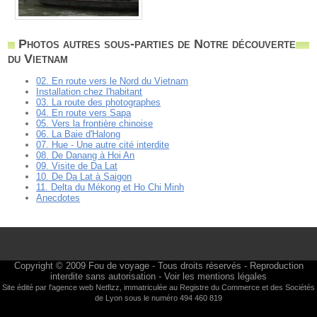
Photos autres sous-parties de Notre découverte
du Vietnam
02. En route vers le Nord du Vietnam
Installation chez l'habitant
03. La route des photographes
04. En route vers Sapa
05. Vers la frontière chinoise
06. La Baie d'Halong
07. Hue - Une autre cité interdite
08. De Danang à Hoi An
09. Visite de Da Lat
10. De Da Lat à Saigon
11. Delta du Mékong et Ho Chi Minh
Anecdotes
Copyright © 2009
Fou de voyage
- Tous droits réservés - Reproduction
interdite sans autorisation -
Voir les mentions légales
Site édité par l'agence web
Netfizz
, immatriculée au Registre du Commerce et des Sociétés
de Lyon sous le numéro 494 460 819