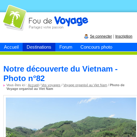
Fou de
voyage
|
Se connecter
Inscription
Accueil
Destinations
Forum
Concours photo
Notre découverte du Vietnam -
Photo n°82
Vous êtes ici :
Accueil
/
Vos voyages
/
Voyage organisé au Viet Nam
/
Photo de
Voyage organisé au Viet Nam