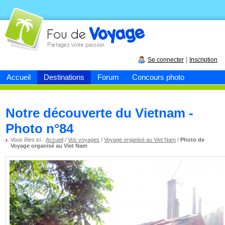
Fou de
voyage
|
Se connecter
Inscription
Accueil
Destinations
Forum
Concours photo
Notre découverte du Vietnam -
Photo n°84
Vous êtes ici :
Accueil
/
Vos voyages
/
Voyage organisé au Viet Nam
/
Photo de
Voyage organisé au Viet Nam