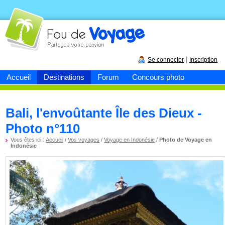
Fou de
voyage
|
Se connecter
Inscription
Accueil
Destinations
Forum
Concours photo
Bali, l'envoûtante Île des Dieux -
Photo n°110
Vous êtes ici :
Accueil
/
Vos voyages
/
Voyage en Indonésie
/
Photo de Voyage en
Indonésie