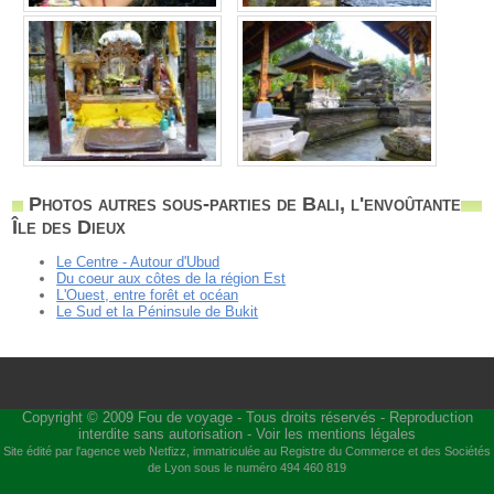
Photos autres sous-parties de Bali, l'envoûtante
Île des Dieux
Le Centre - Autour d'Ubud
Du coeur aux côtes de la région Est
L'Ouest, entre forêt et océan
Le Sud et la Péninsule de Bukit
Copyright © 2009
Fou de voyage
- Tous droits réservés - Reproduction
interdite sans autorisation -
Voir les mentions légales
Site édité par l'agence web
Netfizz
, immatriculée au Registre du Commerce et des Sociétés
de Lyon sous le numéro 494 460 819