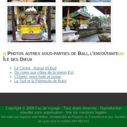
Photos autres sous-parties de Bali, l'envoûtante
Île des Dieux
Le Centre - Autour d'Ubud
Du coeur aux côtes de la région Est
L'Ouest, entre forêt et océan
Le Sud et la Péninsule de Bukit
Copyright © 2009
Fou de voyage
- Tous droits réservés - Reproduction
interdite sans autorisation -
Voir les mentions légales
Site édité par l'agence web
Netfizz
, immatriculée au Registre du Commerce et des Sociétés
de Lyon sous le numéro 494 460 819