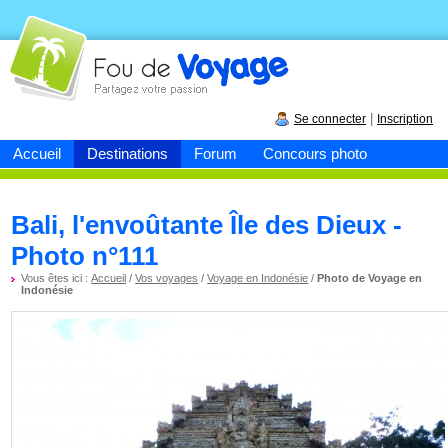
Fou de
voyage
|
Se connecter
Inscription
Accueil
Destinations
Forum
Concours photo
Bali, l'envoûtante Île des Dieux -
Photo n°111
Vous êtes ici :
Accueil
/
Vos voyages
/
Voyage en Indonésie
/
Photo de Voyage en
Indonésie