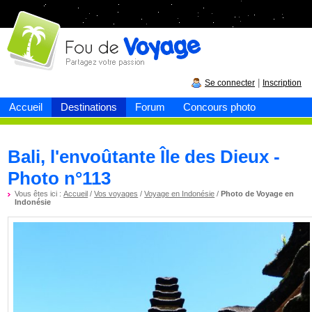
Fou de
voyage
|
Se connecter
Inscription
Accueil
Destinations
Forum
Concours photo
Bali, l'envoûtante Île des Dieux -
Photo n°113
Vous êtes ici :
Accueil
/
Vos voyages
/
Voyage en Indonésie
/
Photo de Voyage en
Indonésie