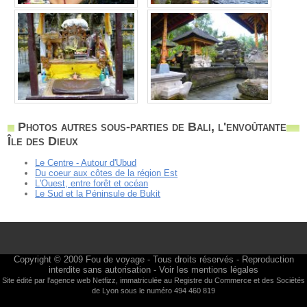
Photos autres sous-parties de Bali, l'envoûtante
Île des Dieux
Le Centre - Autour d'Ubud
Du coeur aux côtes de la région Est
L'Ouest, entre forêt et océan
Le Sud et la Péninsule de Bukit
Copyright © 2009
Fou de voyage
- Tous droits réservés - Reproduction
interdite sans autorisation -
Voir les mentions légales
Site édité par l'agence web
Netfizz
, immatriculée au Registre du Commerce et des Sociétés
de Lyon sous le numéro 494 460 819