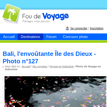
Fou de
voyage
|
Se connecter
Inscription
Accueil
Destinations
Forum
Concours photo
Bali, l'envoûtante Île des Dieux -
Photo n°127
Vous êtes ici :
Accueil
/
Vos voyages
/
Voyage en Indonésie
/
Photo de Voyage en
Indonésie