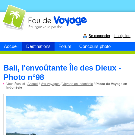
Fou de
voyage
|
Se connecter
Inscription
Accueil
Destinations
Forum
Concours photo
Bali, l'envoûtante Île des Dieux -
Photo n°98
Vous êtes ici :
Accueil
/
Vos voyages
/
Voyage en Indonésie
/
Photo de Voyage en
Indonésie