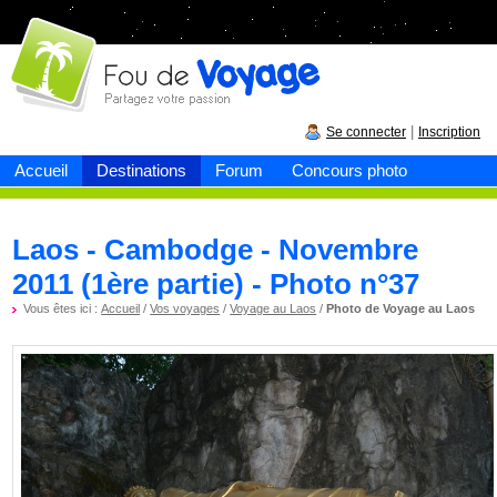
Fou de
voyage
|
Se connecter
Inscription
Accueil
Destinations
Forum
Concours photo
Laos - Cambodge - Novembre
2011 (1ère partie) - Photo n°37
Vous êtes ici :
Accueil
/
Vos voyages
/
Voyage au Laos
/
Photo de Voyage au Laos