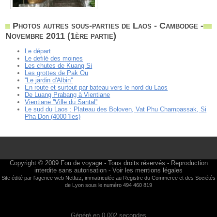
Photos autres sous-parties de Laos - Cambodge -
Novembre 2011 (1ère partie)
Le départ
Le defilé des moines
Les chutes de Kuang Si
Les grottes de Pak Ou
''Le jardin d'Albin''
En route et surtout par bateau vers le nord du Laos
De Luang Prabang à Vientiane
Vientiane ''Ville du Santal''
Le sud du Laos : Plateau des Boloven, Vat Phu Champassak, Si
Pha Don (4000 îles)
Copyright © 2009
Fou de voyage
- Tous droits réservés - Reproduction
interdite sans autorisation -
Voir les mentions légales
Site édité par l'agence web
Netfizz
, immatriculée au Registre du Commerce et des Sociétés
de Lyon sous le numéro 494 460 819
Généré en 0,002 secondes