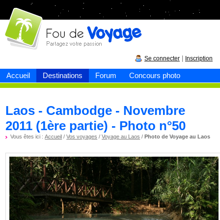
Fou de
voyage
|
Se connecter
Inscription
Accueil
Destinations
Forum
Concours photo
Laos - Cambodge - Novembre
2011 (1ère partie) - Photo n°50
Vous êtes ici :
Accueil
/
Vos voyages
/
Voyage au Laos
/
Photo de Voyage au Laos