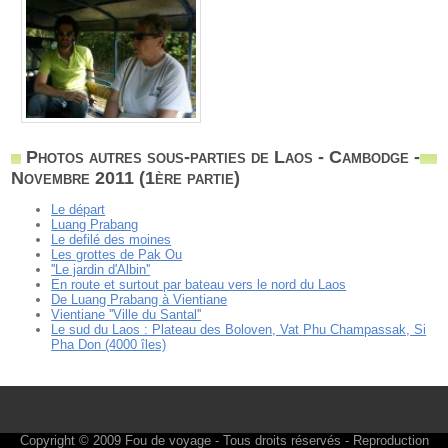
Photos autres sous-parties de Laos - Cambodge -
Novembre 2011 (1ère partie)
Le départ
Luang Prabang
Le defilé des moines
Les grottes de Pak Ou
''Le jardin d'Albin''
En route et surtout par bateau vers le nord du Laos
De Luang Prabang à Vientiane
Vientiane ''Ville du Santal''
Le sud du Laos : Plateau des Boloven, Vat Phu Champassak, Si
Pha Don (4000 îles)
Copyright © 2009
Fou de voyage
- Tous droits réservés - Reproduction