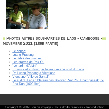
Photos autres sous-parties de Laos - Cambodge -
Novembre 2011 (1ère partie)
Le départ
Luang Prabang
Le defilé des moines
Les grottes de Pak Ou
''Le jardin d'Albin''
En route et surtout par bateau vers le nord du Laos
De Luang Prabang à Vientiane
Vientiane ''Ville du Santal''
Le sud du Laos : Plateau des Boloven, Vat Phu Champassak, Si
Pha Don (4000 îles)
Copyright © 2009
Fou de voyage
- Tous droits réservés - Reproduction