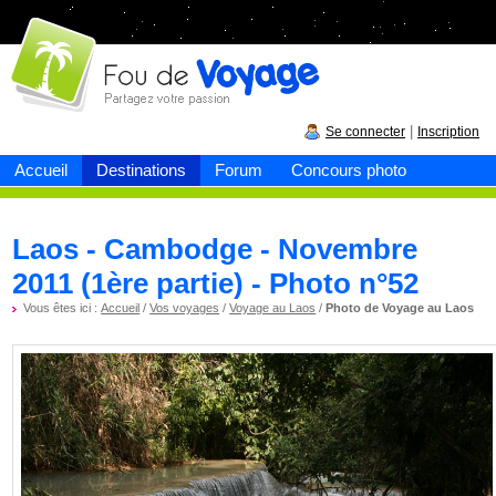
Fou de
voyage
|
Se connecter
Inscription
Accueil
Destinations
Forum
Concours photo
Laos - Cambodge - Novembre
2011 (1ère partie) - Photo n°52
Vous êtes ici :
Accueil
/
Vos voyages
/
Voyage au Laos
/
Photo de Voyage au Laos