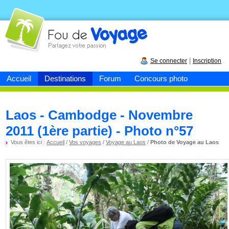
Fou de
voyage
|
Se connecter
Inscription
Accueil
Destinations
Forum
Concours photo
Laos - Cambodge - Novembre
2011 (1ère partie) - Photo n°57
Vous êtes ici :
Accueil
/
Vos voyages
/
Voyage au Laos
/
Photo de Voyage au Laos