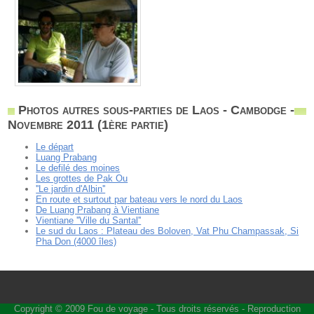
Photos autres sous-parties de Laos - Cambodge -
Novembre 2011 (1ère partie)
Le départ
Luang Prabang
Le defilé des moines
Les grottes de Pak Ou
''Le jardin d'Albin''
En route et surtout par bateau vers le nord du Laos
De Luang Prabang à Vientiane
Vientiane ''Ville du Santal''
Le sud du Laos : Plateau des Boloven, Vat Phu Champassak, Si
Pha Don (4000 îles)
Copyright © 2009
Fou de voyage
- Tous droits réservés - Reproduction