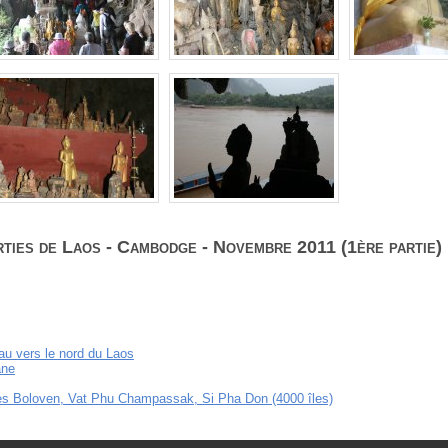
ties de Laos - Cambodge - Novembre 2011 (1ère partie)
eau vers le nord du Laos
ane
es Boloven, Vat Phu Champassak, Si Pha Don (4000 îles)