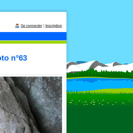
|
Se connecter
Inscription
oto n°63