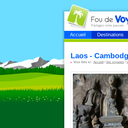
Fou de
voyage
Accueil
Destinations
Laos - Cambodge
Vous êtes ici :
Accueil
/
Vos voyages
/