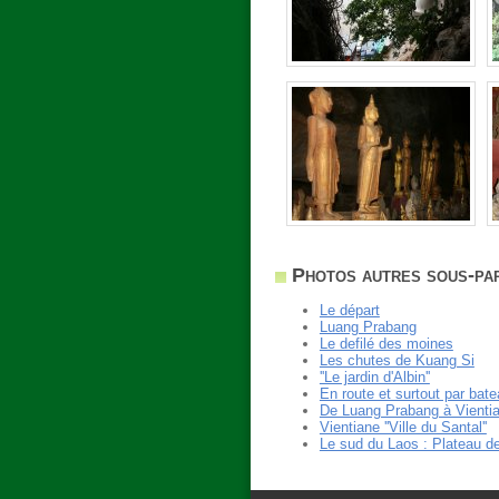
Photos autres sous-par
Le départ
Luang Prabang
Le defilé des moines
Les chutes de Kuang Si
''Le jardin d'Albin''
En route et surtout par bat
De Luang Prabang à Vienti
Vientiane ''Ville du Santal''
Le sud du Laos : Plateau d