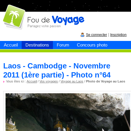
Fou de
voyage
|
Se connecter
Inscription
Accueil
Destinations
Forum
Concours photo
Laos - Cambodge - Novembre
2011 (1ère partie) - Photo n°64
Vous êtes ici :
Accueil
/
Vos voyages
/
Voyage au Laos
/
Photo de Voyage au Laos