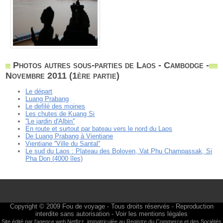
Photos autres sous-parties de Laos - Cambodge -
Novembre 2011 (1ère partie)
Le départ
Luang Prabang
Le defilé des moines
Les chutes de Kuang Si
''Le jardin d'Albin''
En route et surtout par bateau vers le nord du Laos
De Luang Prabang à Vientiane
Vientiane ''Ville du Santal''
Le sud du Laos : Plateau des Boloven, Vat Phu Champassak, Si
Pha Don (4000 îles)
Copyright © 2009
Fou de voyage
- Tous droits réservés - Reproduction
interdite sans autorisation -
Voir les mentions légales
Site édité par l'agence web
Netfizz
, immatriculée au Registre du Commerce et des Sociétés