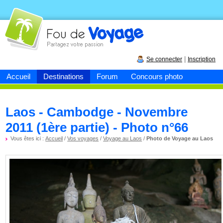
Fou de
voyage
|
Se connecter
Inscription
Accueil
Destinations
Forum
Concours photo
Laos - Cambodge - Novembre
2011 (1ère partie) - Photo n°66
Vous êtes ici :
Accueil
/
Vos voyages
/
Voyage au Laos
/
Photo de Voyage au Laos