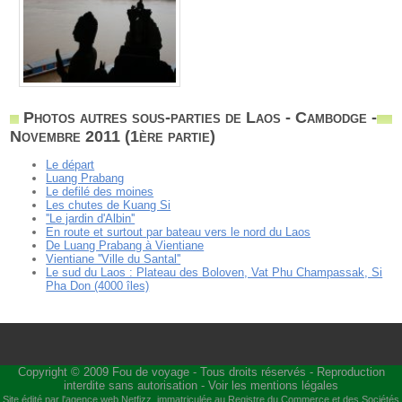
Photos autres sous-parties de Laos - Cambodge -
Novembre 2011 (1ère partie)
Le départ
Luang Prabang
Le defilé des moines
Les chutes de Kuang Si
''Le jardin d'Albin''
En route et surtout par bateau vers le nord du Laos
De Luang Prabang à Vientiane
Vientiane ''Ville du Santal''
Le sud du Laos : Plateau des Boloven, Vat Phu Champassak, Si
Pha Don (4000 îles)
Copyright © 2009
Fou de voyage
- Tous droits réservés - Reproduction
interdite sans autorisation -
Voir les mentions légales
Site édité par l'agence web
Netfizz
, immatriculée au Registre du Commerce et des Sociétés