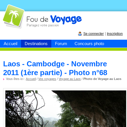
Fou de
voyage
|
Se connecter
Inscription
Accueil
Destinations
Forum
Concours photo
Laos - Cambodge - Novembre
2011 (1ère partie) - Photo n°68
Vous êtes ici :
Accueil
/
Vos voyages
/
Voyage au Laos
/
Photo de Voyage au Laos