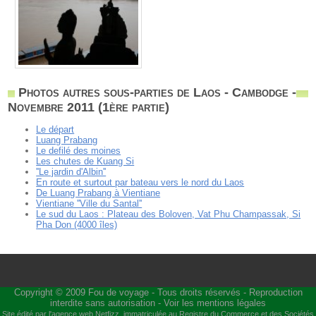
Photos autres sous-parties de Laos - Cambodge -
Novembre 2011 (1ère partie)
Le départ
Luang Prabang
Le defilé des moines
Les chutes de Kuang Si
''Le jardin d'Albin''
En route et surtout par bateau vers le nord du Laos
De Luang Prabang à Vientiane
Vientiane ''Ville du Santal''
Le sud du Laos : Plateau des Boloven, Vat Phu Champassak, Si
Pha Don (4000 îles)
Copyright © 2009
Fou de voyage
- Tous droits réservés - Reproduction
interdite sans autorisation -
Voir les mentions légales
Site édité par l'agence web
Netfizz
, immatriculée au Registre du Commerce et des Sociétés