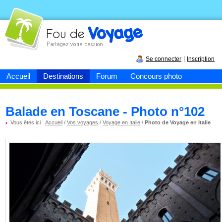
Fou de
voyage
|
Se connecter
Inscription
Accueil
Destinations
Forum
Concours photo
Balade en Toscane - Photo n°102
Vous êtes ici :
Accueil
/
Vos voyages
/
Voyage en Italie
/
Photo de Voyage en Italie