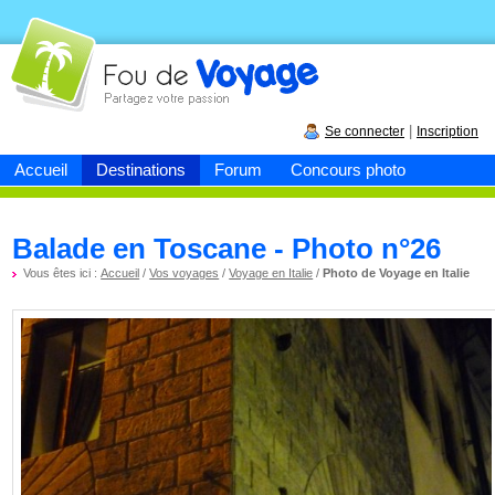
Fou de
voyage
|
Se connecter
Inscription
Accueil
Destinations
Forum
Concours photo
Balade en Toscane - Photo n°26
Vous êtes ici :
Accueil
/
Vos voyages
/
Voyage en Italie
/
Photo de Voyage en Italie