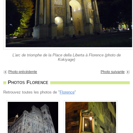
L'arc de triomphe de la Place della Liberta à Florence (photo de
Kokiyage)
Photo précédente
Photo suivante
Photos Florence
Retrouvez toutes les photos de "
Florence
"