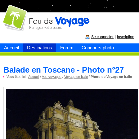
Fou de
voyage
|
Se connecter
Inscription
Accueil
Destinations
Forum
Concours photo
Balade en Toscane - Photo n°27
Vous êtes ici :
Accueil
/
Vos voyages
/
Voyage en Italie
/
Photo de Voyage en Italie