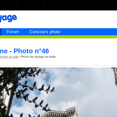
Forum
Concours photo
ne - Photo n°46
oyage en Italie
/
Photo de Voyage en Italie