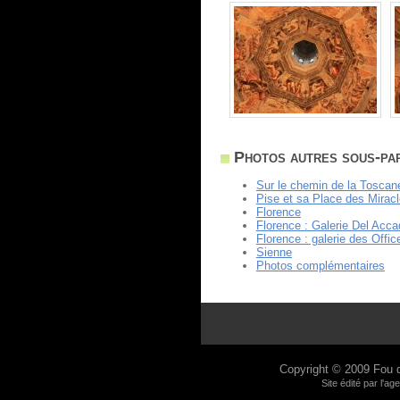
Photos autres sous-pa
Sur le chemin de la Toscan
Pise et sa Place des Mirac
Florence
Florence : Galerie Del Acc
Florence : galerie des Offi
Sienne
Photos complémentaires
Copyright © 2009
Fou 
Site édité par l'a