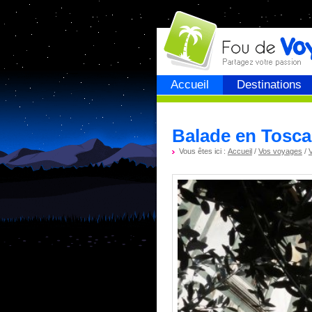
Fou de
voyage
Accueil
Destinations
Balade en Tosca
Vous êtes ici :
Accueil
/
Vos voyages
/
V