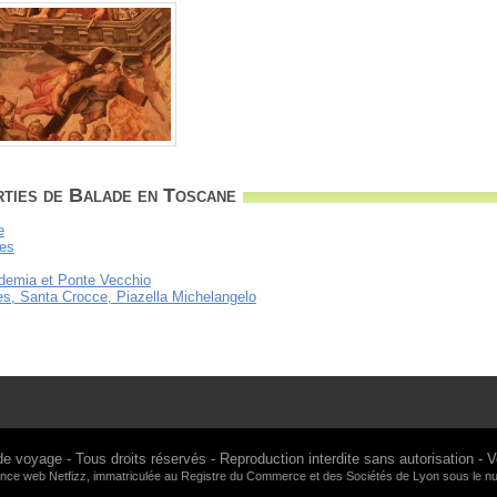
rties de Balade en Toscane
e
les
ademia et Ponte Vecchio
ces, Santa Crocce, Piazella Michelangelo
de voyage
- Tous droits réservés - Reproduction interdite sans autorisation -
V
gence web
Netfizz
, immatriculée au Registre du Commerce et des Sociétés de Lyon sous le 