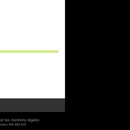
oir les mentions légales
numéro 494 460 819