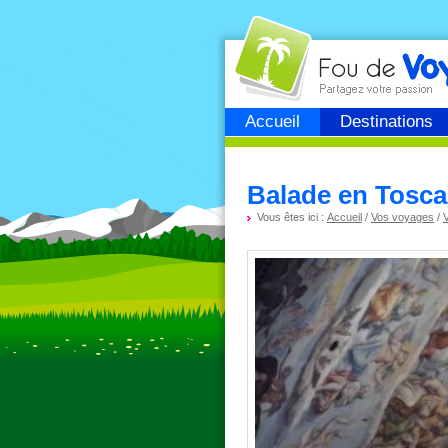
Fou de
voyage
Accueil
Destinations
Balade en Tosca
Vous êtes ici :
Accueil
/
Vos voyages
/
V