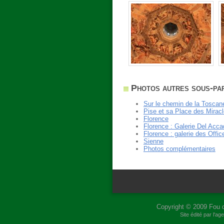
Photos autres sous-pa
Sur le chemin de la Toscan
Pise et sa Place des Mirac
Florence
Florence : Galerie Del Acc
Florence : galerie des Offi
Sienne
Photos complémentaires
Copyright © 2009
Fou 
Site édité par l'a