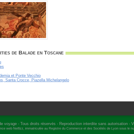
rties de Balade en Toscane
e
les
ademia et Ponte Vecchio
ces, Santa Crocce, Piazella Michelangelo
de voyage
- Tous droits réservés - Reproduction interdite sans autorisation -
V
gence web
Netfizz
, immatriculée au Registre du Commerce et des Sociétés de Lyon sous le 