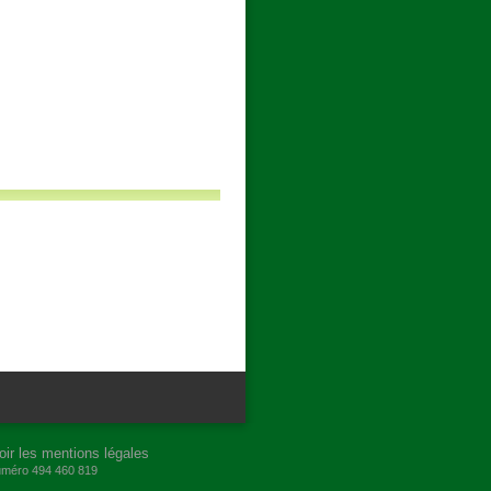
oir les mentions légales
numéro 494 460 819