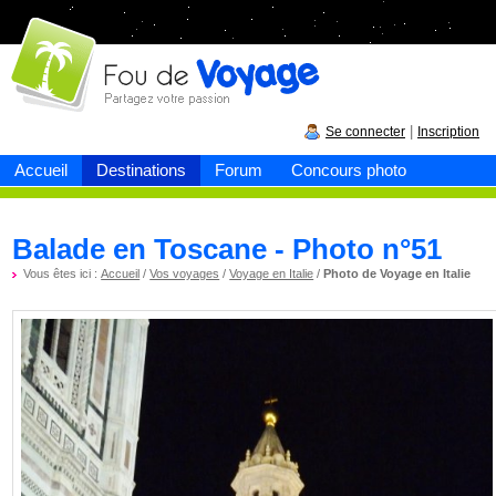
Fou de
voyage
|
Se connecter
Inscription
Accueil
Destinations
Forum
Concours photo
Balade en Toscane - Photo n°51
Vous êtes ici :
Accueil
/
Vos voyages
/
Voyage en Italie
/
Photo de Voyage en Italie