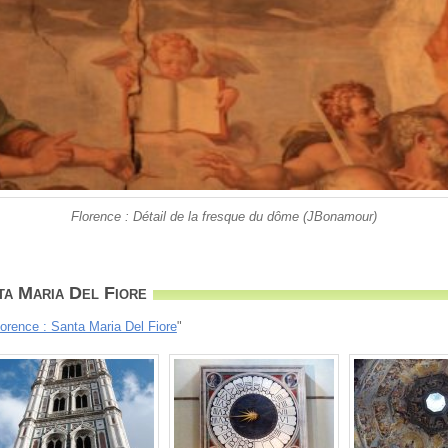
Florence : Détail de la fresque du dôme (JBonamour)
ta Maria Del Fiore
lorence : Santa Maria Del Fiore
"