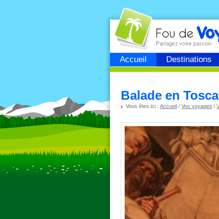
Fou de
voyage
Accueil
Destinations
Balade en Tosca
Vous êtes ici :
Accueil
/
Vos voyages
/
V