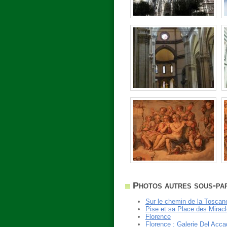
Photos autres sous-pa
Sur le chemin de la Toscan
Pise et sa Place des Mirac
Florence
Florence : Galerie Del Acc