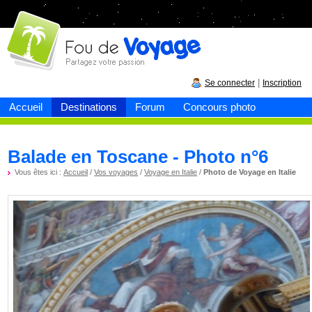
Fou de
voyage
|
Se connecter
Inscription
Accueil
Destinations
Forum
Concours photo
Balade en Toscane - Photo n°6
Vous êtes ici :
Accueil
/
Vos voyages
/
Voyage en Italie
/
Photo de Voyage en Italie