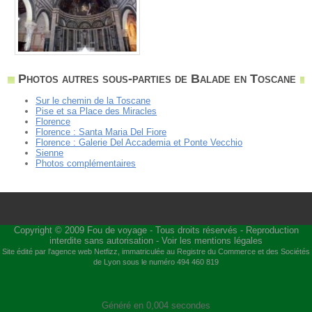
Photos autres sous-parties de Balade en Toscane
Sur le chemin de la Toscane
Pise et sa Place des Miracles
Florence
Florence : Santa Maria Del Fiore
Florence : Galerie Del Accademia et Ponte Vecchio
Sienne
Photos complémentaires
Copyright © 2009
Fou de voyage
- Tous droits réservés - Reproduction
interdite sans autorisation -
Voir les mentions légales
Site édité par l'agence web
Netfizz
, immatriculée au Registre du Commerce et des Sociétés
de Lyon sous le numéro 494 460 819
Généré en 0,004 secondes