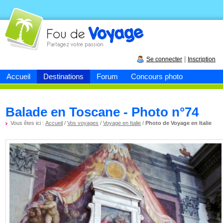
Fou de
voyage
|
Se connecter
Inscription
Accueil
Destinations
Forum
Concours photo
Balade en Toscane - Photo n°74
Vous êtes ici :
Accueil
/
Vos voyages
/
Voyage en Italie
/
Photo de Voyage en Italie