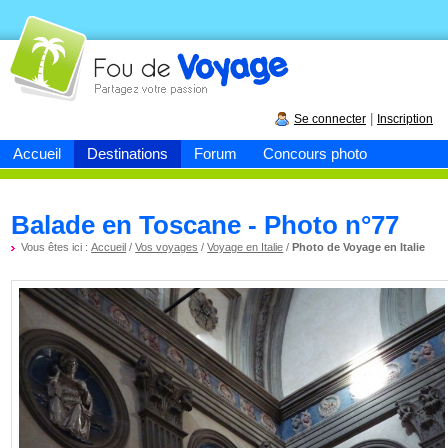
Fou de
voyage
|
Se connecter
Inscription
Accueil
Destinations
Forum
Concours photo
Balade en Toscane - Photo n°77
Vous êtes ici :
Accueil
/
Vos voyages
/
Voyage en Italie
/
Photo de Voyage en Italie