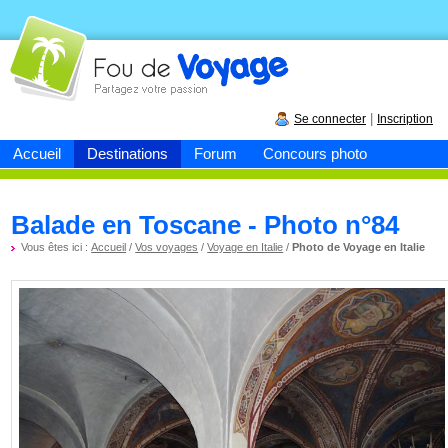
Fou de
voyage
|
Se connecter
Inscription
Accueil
Destinations
Forum
Concours photo
Balade en Toscane - Photo n°84
Vous êtes ici :
Accueil
/
Vos voyages
/
Voyage en Italie
/
Photo de Voyage en Italie