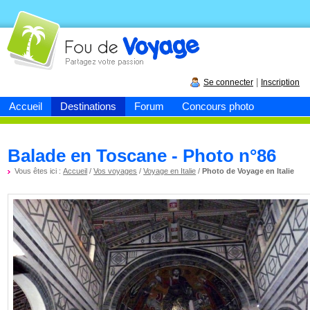
Fou de
voyage
|
Se connecter
Inscription
Accueil
Destinations
Forum
Concours photo
Balade en Toscane - Photo n°86
Vous êtes ici :
Accueil
/
Vos voyages
/
Voyage en Italie
/
Photo de Voyage en Italie