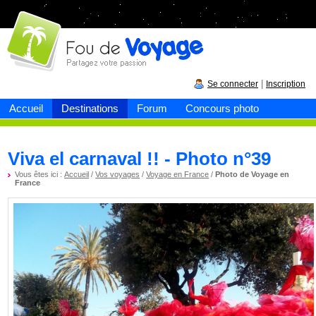
Fou de
voyage
|
Se connecter
Inscription
Accueil
Destinations
Forum
Concours photo
Viva el carnaval !! - Photo n°39
Vous êtes ici :
Accueil
/
Vos voyages
/
Voyage en France
/
Photo de Voyage en
France