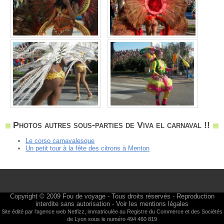
Photos autres sous-parties de Viva el carnaval !!
Le corso carnavalesque
Un petit tour à la fête des citrons à Menton
Copyright © 2009
Fou de voyage
- Tous droits réservés - Reproduction
interdite sans autorisation -
Voir les mentions légales
Site édité par l'agence web
Netfizz
, immatriculée au Registre du Commerce et des Sociétés
de Lyon sous le numéro 494 460 819