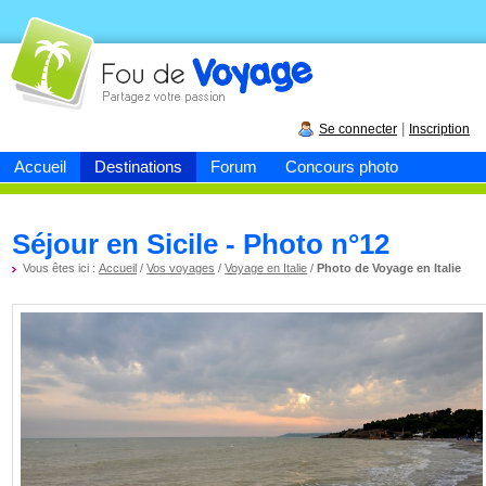
Fou de
voyage
|
Se connecter
Inscription
Accueil
Destinations
Forum
Concours photo
Séjour en Sicile - Photo n°12
Vous êtes ici :
Accueil
/
Vos voyages
/
Voyage en Italie
/
Photo de Voyage en Italie