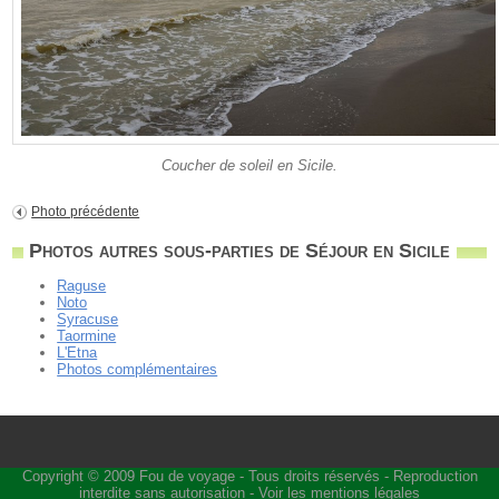
Coucher de soleil en Sicile.
Photo précédente
Photos autres sous-parties de Séjour en Sicile
Raguse
Noto
Syracuse
Taormine
L'Etna
Photos complémentaires
Copyright © 2009
Fou de voyage
- Tous droits réservés - Reproduction
interdite sans autorisation -
Voir les mentions légales