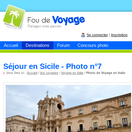
Fou de
voyage
|
Se connecter
Inscription
Accueil
Destinations
Forum
Concours photo
Séjour en Sicile - Photo n°7
Vous êtes ici :
Accueil
/
Vos voyages
/
Voyage en Italie
/
Photo de Voyage en Italie