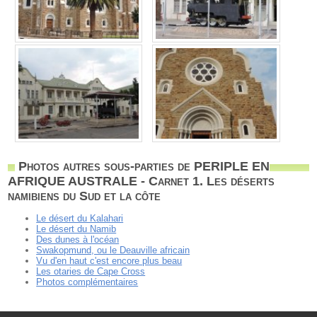
Photos autres sous-parties de PERIPLE EN
AFRIQUE AUSTRALE - Carnet 1. Les déserts
namibiens du Sud et la côte
Le désert du Kalahari
Le désert du Namib
Des dunes à l'océan
Swakopmund, ou le Deauville africain
Vu d'en haut c'est encore plus beau
Les otaries de Cape Cross
Photos complémentaires