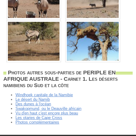
Photos autres sous-parties de PERIPLE EN
AFRIQUE AUSTRALE - Carnet 1. Les déserts
namibiens du Sud et la côte
Windhoek capitale de la Namibie
Le désert du Namib
Des dunes à l'océan
Swakopmund, ou le Deauville africain
Vu d'en haut c'est encore plus beau
Les otaries de Cape Cross
Photos complémentaires