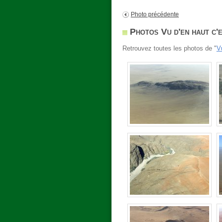
Photo précédente
Photos Vu d'en haut c'
Retrouvez toutes les photos de "
V