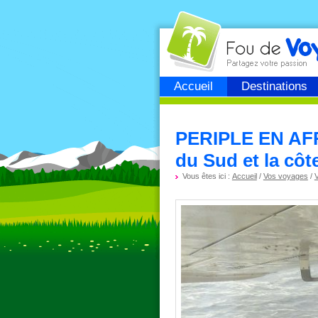
Fou de
voyage
Accueil
Destinations
PERIPLE EN AFR
du Sud et la côt
Vous êtes ici :
Accueil
/
Vos voyages
/