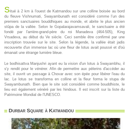
S
itué à 2 km à l'ouest de Katmandou sur une colline boisée au bord
du fleuve Vishnumati, Swayambunath est considéré comme l’un des
premiers sanctuaires bouddhiques au monde, et abrite le plus ancien
stûpa de la vallée. Selon le Gopalarajavamsavali, le sanctuaire a été
fondé par l'arrière-grand-père du roi Manadeva (464-505), King
Vrsadeva, au début du Ve siècle. Ceci semble être confirmé par une
inscription trouvée sur le site. Selon la légende, la vallée était jadis
recouverte d'un immense lac où une fleur de lotus avait poussé et d'où
émanait une étrange lumière bleue.
Le bodhisattva Manjushri ayant eu la vision d'un lotus à Swayambhu, il
s'y rendit pour le vénérer. Afin de permettre aux pèlerins d'accéder au
site, il ouvrit un passage à Chovar avec son épée pour libérer l'eau du
lac. Le lotus se transforma en colline et la fleur forma le stupa de
Swayambunath. Bien que le site soit considéré comme bouddhiste, le
lieu est également vénéré par les hindous. Il est inscrit sur la liste du
Patrimoine Mondial de l'UNESCO.
Durbar Square à Katmandou