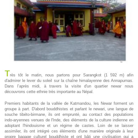
T
rès tôt le matin, nous partons pour Sarangkot (1 592 m) afin
d'admirer le lever du soleil sur la chaîne himalayenne des Annapurnas.
Dans l’après midi, à travers la visite d'un quartier newar nous
découvrons cette ethnie très importante au Népal.
Premiers habitants de la vallée de Katmandou, les Newar forment un
groupe à part. D'abord bouddhistes et parlant le newari, une langue de
souche tibéto-birmane, ils ont emprunté, au contact des populations
indo-aryennes venues de l'Inde, des éléments de la culture indienne en
adoptant l'hindouisme et un régime de castes. Loin de se laisser
assimiler, ils ont intégré ces éléments d'une manière originale à leur
propre bagage culturel bouddhiste et ont bâti une civilisation qui a