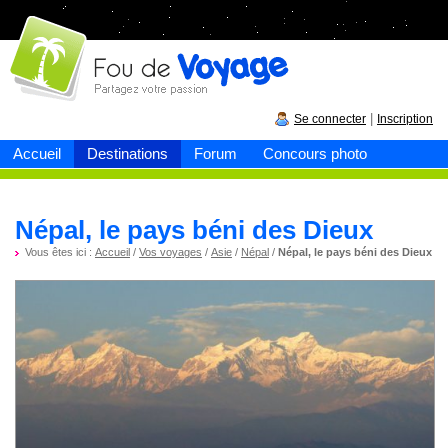
Fou de
voyage
|
Se connecter
Inscription
Accueil
Destinations
Forum
Concours photo
Népal, le pays béni des Dieux
Vous êtes ici :
Accueil
/
Vos voyages
/
Asie
/
Népal
/
Népal, le pays béni des Dieux