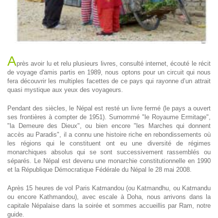
A
près avoir lu et relu plusieurs livres, consulté internet, écouté le récit
de voyage d'amis partis en 1989, nous optons pour un circuit qui nous
fera découvrir les multiples facettes de ce pays qui rayonne d’un attrait
quasi mystique aux yeux des voyageurs.
Pendant des siècles, le Népal est resté un livre fermé (le pays a ouvert
ses frontières à compter de 1951). Surnommé "le Royaume Ermitage",
"la Demeure des Dieux", ou bien encore "les Marches qui donnent
accès au Paradis", il a connu une histoire riche en rebondissements où
les régions qui le constituent ont eu une diversité de régimes
monarchiques absolus qui se sont successivement rassemblés ou
séparés. Le Népal est devenu une monarchie constitutionnelle en 1990
et la République Démocratique Fédérale du Népal le 28 mai 2008.
Après 15 heures de vol Paris Katmandou (ou Katmandhu, ou Katmandu
ou encore Kathmandou), avec escale à Doha, nous arrivons dans la
capitale Népalaise dans la soirée et sommes accueillis par Ram, notre
guide.