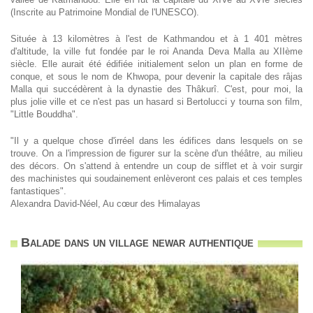
(Inscrite au Patrimoine Mondial de l'UNESCO).
Située à 13 kilomètres à l'est de Kathmandou et à 1 401 mètres
d'altitude, la ville fut fondée par le roi Ananda Deva Malla au XIIème
siècle. Elle aurait été édifiée initialement selon un plan en forme de
conque, et sous le nom de Khwopa, pour devenir la capitale des râjas
Malla qui succédèrent à la dynastie des Thâkurî. C'est, pour moi, la
plus jolie ville et ce n'est pas un hasard si Bertolucci y tourna son film,
"Little Bouddha".
"Il y a quelque chose d'irréel dans les édifices dans lesquels on se
trouve. On a l'impression de figurer sur la scène d'un théâtre, au milieu
des décors. On s'attend à entendre un coup de sifflet et à voir surgir
des machinistes qui soudainement enlèveront ces palais et ces temples
fantastiques".
Alexandra David-Néel, Au cœur des Himalayas
Balade dans un village newar authentique