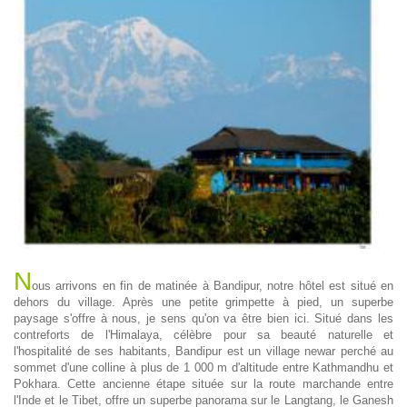
N
ous arrivons en fin de matinée à Bandipur, notre hôtel est situé en
dehors du village. Après une petite grimpette à pied, un superbe
paysage s'offre à nous, je sens qu'on va être bien ici. Situé dans les
contreforts de l'Himalaya, célèbre pour sa beauté naturelle et
l'hospitalité de ses habitants, Bandipur est un village newar perché au
sommet d'une colline à plus de 1 000 m d'altitude entre Kathmandhu et
Pokhara. Cette ancienne étape située sur la route marchande entre
l'Inde et le Tibet, offre un superbe panorama sur le Langtang, le Ganesh