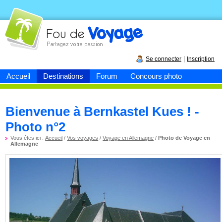
Fou de
voyage
|
Se connecter
Inscription
Accueil
Destinations
Forum
Concours photo
Bienvenue à Bernkastel Kues ! -
Photo n°2
Vous êtes ici :
Accueil
/
Vos voyages
/
Voyage en Allemagne
/
Photo de Voyage en
Allemagne