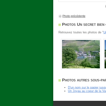
Photo précédente
Photos Un secret bien 
Retrouvez toutes les photos de "
U
Photos autres sous-par
D'un nom sur le papier jusq
Un Joyau au coeur de la Va