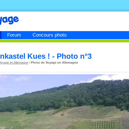
Forum
Concours photo
nkastel Kues ! - Photo n°3
Voyage en Allemagne
/
Photo de Voyage en Allemagne