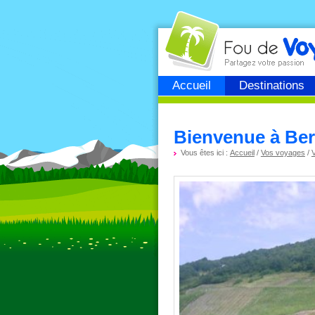
Fou de
voyage
Accueil
Destinations
Bienvenue à Ber
Vous êtes ici :
Accueil
/
Vos voyages
/