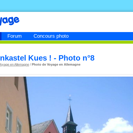
Forum
Concours photo
nkastel Kues ! - Photo n°8
Voyage en Allemagne
/
Photo de Voyage en Allemagne