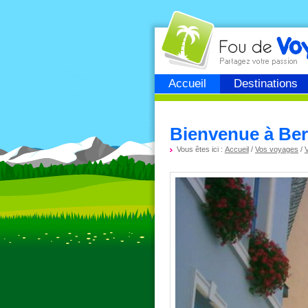
Fou de
voyage
Accueil
Destinations
Bienvenue à Ber
Vous êtes ici :
Accueil
/
Vos voyages
/