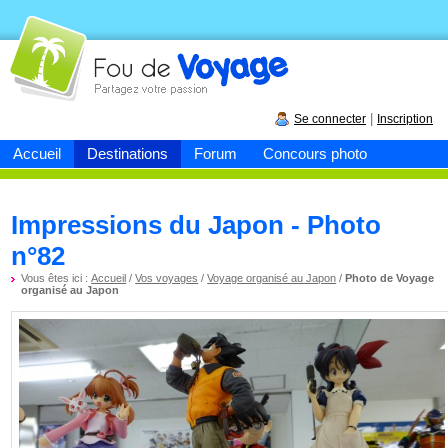
Fou de
voyage
|
Se connecter
Inscription
Accueil
Destinations
Forum
Concours photo
Impressions du Japon - Photo
n°82
Vous êtes ici :
Accueil
/
Vos voyages
/
Voyage organisé au Japon
/
Photo de Voyage
organisé au Japon