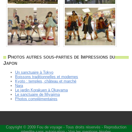
Photos autres sous-parties de Impressions du
Japon
Un sanctuaire à Tokyo
Boissons traditionnelles et modernes
Kyoto : temples, château et marché
Nara
Le jardin Korakuen à Okayama
Le sanctuaire de Miyajima
Photos complémentaires
Copyright © 2009
Fou de voyage
- Tous droits réservés - Reproduction
interdite sans autorisation -
Voir les mentions légales