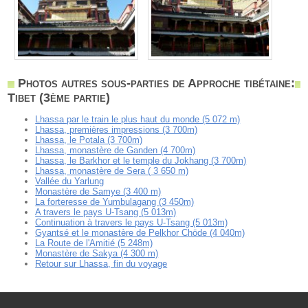
Photos autres sous-parties de Approche tibétaine:
Tibet (3ème partie)
Lhassa par le train le plus haut du monde (5 072 m)
Lhassa, premières impressions (3 700m)
Lhassa, le Potala (3 700m)
Lhassa, monastère de Ganden (4 700m)
Lhassa, le Barkhor et le temple du Jokhang (3 700m)
Lhassa, monastère de Sera ( 3 650 m)
Vallée du Yarlung
Monastère de Samye (3 400 m)
La forteresse de Yumbulagang (3 450m)
A travers le pays U-Tsang (5 013m)
Continuation à travers le pays U-Tsang (5 013m)
Gyantsé et le monastère de Pelkhor Chöde (4 040m)
La Route de l'Amitié (5 248m)
Monastère de Sakya (4 300 m)
Retour sur Lhassa, fin du voyage