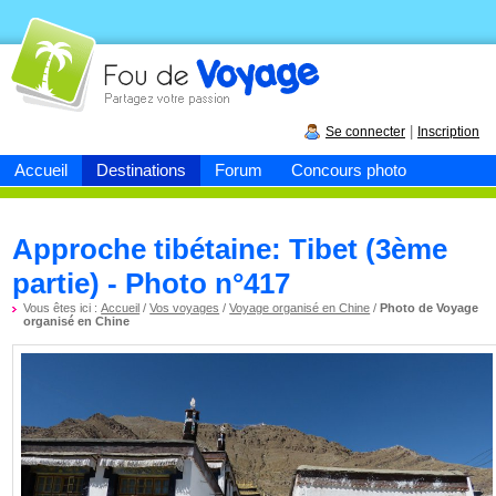
Fou de
voyage
|
Se connecter
Inscription
Accueil
Destinations
Forum
Concours photo
Approche tibétaine: Tibet (3ème
partie) - Photo n°417
Vous êtes ici :
Accueil
/
Vos voyages
/
Voyage organisé en Chine
/
Photo de Voyage
organisé en Chine