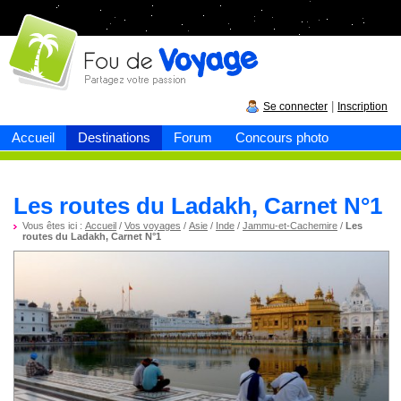
Fou de
voyage
|
Se connecter
Inscription
Accueil
Destinations
Forum
Concours photo
Les routes du Ladakh, Carnet N°1
Vous êtes ici :
Accueil
/
Vos voyages
/
Asie
/
Inde
/
Jammu-et-Cachemire
/
Les
routes du Ladakh, Carnet N°1