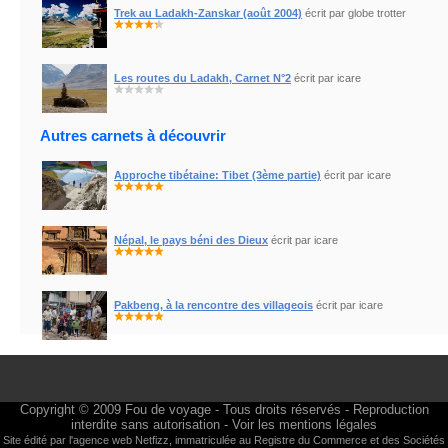
Trek au Ladakh-Zanskar (août 2004)
écrit par globe trotter
Les routes du Ladakh, Carnet N°2
écrit par icare
Autres carnets à découvrir
Approche tibétaine: Tibet (3ème partie)
écrit par icare
Népal, le pays béni des Dieux
écrit par icare
Pakbeng, à la rencontre des villageois
écrit par icare
Copyright © 2009
Fou de voyage
- Tous droits réservés - Reproduction
interdite sans autorisation -
Voir les mentions légales
Site édité par l'agence web
Netfizz
, immatriculée au Registre du Commerce et des Sociétés