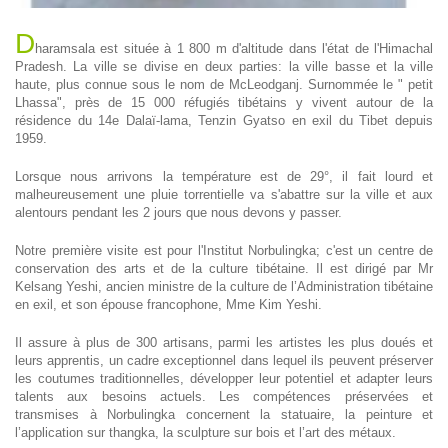
D
haramsala est située à 1 800 m d'altitude dans l'état de l'Himachal
Pradesh. La ville se divise en deux parties: la ville basse et la ville
haute, plus connue sous le nom de McLeodganj. Surnommée le " petit
Lhassa", près de 15 000 réfugiés tibétains y vivent autour de la
résidence du 14e Dalaï-lama, Tenzin Gyatso en exil du Tibet depuis
1959.
Lorsque nous arrivons la température est de 29°, il fait lourd et
malheureusement une pluie torrentielle va s'abattre sur la ville et aux
alentours pendant les 2 jours que nous devons y passer.
Notre première visite est pour l'Institut Norbulingka; c'est un centre de
conservation des arts et de la culture tibétaine. Il est dirigé par Mr
Kelsang Yeshi, ancien ministre de la culture de l’Administration tibétaine
en exil, et son épouse francophone, Mme Kim Yeshi.
Il assure à plus de 300 artisans, parmi les artistes les plus doués et
leurs apprentis, un cadre exceptionnel dans lequel ils peuvent préserver
les coutumes traditionnelles, développer leur potentiel et adapter leurs
talents aux besoins actuels. Les compétences préservées et
transmises à Norbulingka concernent la statuaire, la peinture et
l’application sur thangka, la sculpture sur bois et l’art des métaux.