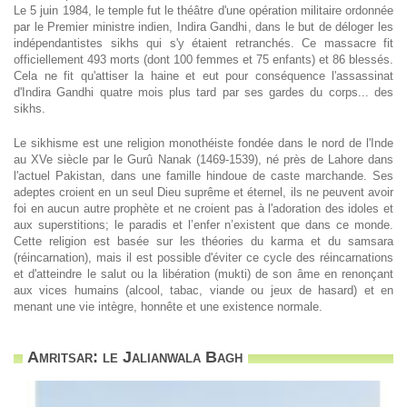
Le 5 juin 1984, le temple fut le théâtre d'une opération militaire ordonnée
par le Premier ministre indien, Indira Gandhi, dans le but de déloger les
indépendantistes sikhs qui s'y étaient retranchés. Ce massacre fit
officiellement 493 morts (dont 100 femmes et 75 enfants) et 86 blessés.
Cela ne fit qu'attiser la haine et eut pour conséquence l'assassinat
d'Indira Gandhi quatre mois plus tard par ses gardes du corps... des
sikhs.
Le sikhisme est une religion monothéiste fondée dans le nord de l'Inde
au XVe siècle par le Gurû Nanak (1469-1539), né près de Lahore dans
l'actuel Pakistan, dans une famille hindoue de caste marchande. Ses
adeptes croient en un seul Dieu suprême et éternel, ils ne peuvent avoir
foi en aucun autre prophète et ne croient pas à l'adoration des idoles et
aux superstitions; le paradis et l’enfer n’existent que dans ce monde.
Cette religion est basée sur les théories du karma et du samsara
(réincarnation), mais il est possible d'éviter ce cycle des réincarnations
et d'atteindre le salut ou la libération (mukti) de son âme en renonçant
aux vices humains (alcool, tabac, viande ou jeux de hasard) et en
menant une vie intègre, honnête et une existence normale.
Amritsar: le Jalianwala Bagh