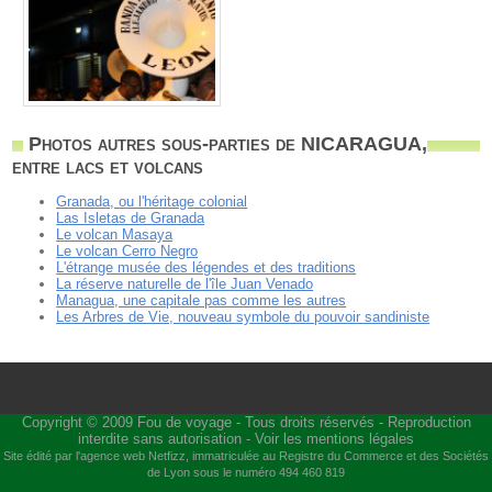
Photos autres sous-parties de NICARAGUA,
entre lacs et volcans
Granada, ou l'héritage colonial
Las Isletas de Granada
Le volcan Masaya
Le volcan Cerro Negro
L'étrange musée des légendes et des traditions
La réserve naturelle de l'île Juan Venado
Managua, une capitale pas comme les autres
Les Arbres de Vie, nouveau symbole du pouvoir sandiniste
Copyright © 2009
Fou de voyage
- Tous droits réservés - Reproduction
interdite sans autorisation -
Voir les mentions légales
Site édité par l'agence web
Netfizz
, immatriculée au Registre du Commerce et des Sociétés
de Lyon sous le numéro 494 460 819