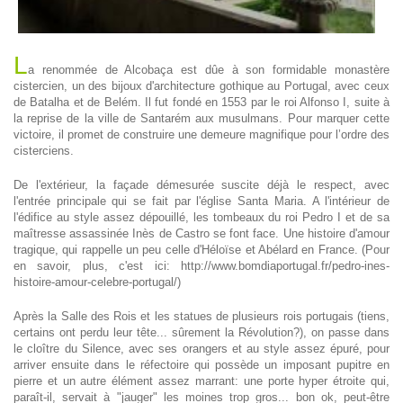
L
a renommée de Alcobaça est dûe à son formidable monastère
cistercien, un des bijoux d'architecture gothique au Portugal, avec ceux
de Batalha et de Belém. Il fut fondé en 1553 par le roi Alfonso I, suite à
la reprise de la ville de Santarém aux musulmans. Pour marquer cette
victoire, il promet de construire une demeure magnifique pour l’ordre des
cisterciens.
De l'extérieur, la façade démesurée suscite déjà le respect, avec
l'entrée principale qui se fait par l'église Santa Maria. A l'intérieur de
l'édifice au style assez dépouillé, les tombeaux du roi Pedro I et de sa
maîtresse assassinée Inès de Castro se font face. Une histoire d'amour
tragique, qui rappelle un peu celle d'Héloïse et Abélard en France. (Pour
en savoir, plus, c'est ici: http://www.bomdiaportugal.fr/pedro-ines-
histoire-amour-celebre-portugal/)
Après la Salle des Rois et les statues de plusieurs rois portugais (tiens,
certains ont perdu leur tête... sûrement la Révolution?), on passe dans
le cloître du Silence, avec ses orangers et au style assez épuré, pour
arriver ensuite dans le réfectoire qui possède un imposant pupitre en
pierre et un autre élément assez marrant: une porte hyper étroite qui,
paraît-il, servait à "jauger" les moines trop gros... bon ok, peut-être