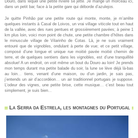
Douro, dans lequel une petite rivière se jette. Je mange un morceau ici,
dans un petit bar, face à la petite gare qui déborde d’azulejos.
Je quitte Pinhão par une petite route qui monte, monte, je m’arrête
quelques instants à Casal de Loivos, un vrai village viticole tout en haut
de la vallée, avec des rues pentues et grossièrement pavées; à peine 1
km plus loin, voici mon point de chute, une petite chambre d’hôtes dans
le minuscule village de Vilarinho de Cotas. Là, je ne suis vraiment
entouré que de vignobles, ondulant à perte de vue; et ce petit village,
composé d’une longue et unique rue moitié pavée moitié chemin de
terre, et de quelques sentiers dans les vignobles, est d’une tranquillité
absolue! A un endroit, on voit même un bout du Douro au loin! Je prends
mon temps durant ma petite balade du soir, la lune se lève déjà là-bas
au loin… tiens, venant d’une maison, ou d’un jardin, je sais pas,
j’entends un air d’accordéon… un air traditionnel portugais je suppose.
L’odeur des vignes, une petite brise, cette musique… c’est beau tout
simplement, je suis bien...
La Serra da Estrela, les montagnes du Portugal