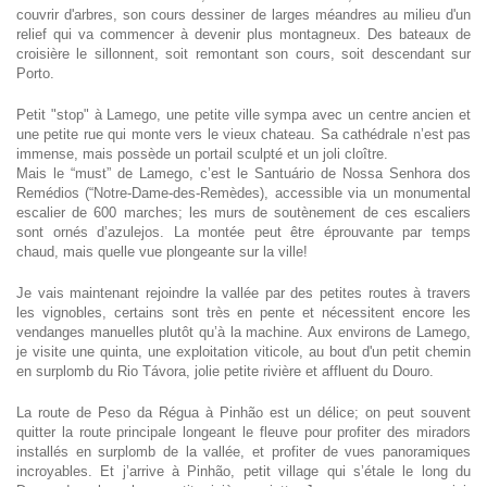
couvrir d'arbres, son cours dessiner de larges méandres au milieu d'un
relief qui va commencer à devenir plus montagneux. Des bateaux de
croisière le sillonnent, soit remontant son cours, soit descendant sur
Porto.
Petit "stop" à Lamego, une petite ville sympa avec un centre ancien et
une petite rue qui monte vers le vieux chateau. Sa cathédrale n’est pas
immense, mais possède un portail sculpté et un joli cloître.
Mais le “must” de Lamego, c’est le Santuário de Nossa Senhora dos
Remédios (“Notre-Dame-des-Remèdes), accessible via un monumental
escalier de 600 marches; les murs de soutènement de ces escaliers
sont ornés d’azulejos. La montée peut être éprouvante par temps
chaud, mais quelle vue plongeante sur la ville!
Je vais maintenant rejoindre la vallée par des petites routes à travers
les vignobles, certains sont très en pente et nécessitent encore les
vendanges manuelles plutôt qu’à la machine. Aux environs de Lamego,
je visite une quinta, une exploitation viticole, au bout d'un petit chemin
en surplomb du Rio Távora, jolie petite rivière et affluent du Douro.
La route de Peso da Régua à Pinhão est un délice; on peut souvent
quitter la route principale longeant le fleuve pour profiter des miradors
installés en surplomb de la vallée, et profiter de vues panoramiques
incroyables. Et j’arrive à Pinhão, petit village qui s’étale le long du