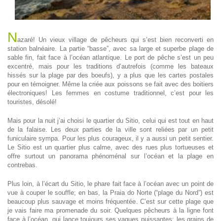
N
azaré! Un vieux village de pêcheurs qui s’est bien reconverti en
station balnéaire. La partie “basse”, avec sa large et superbe plage de
sable fin, fait face à l’océan atlantique. Le port de pêche s’est un peu
excentré, mais pour les traditions d’autrefois (comme les bateaux
hissés sur la plage par des boeufs), y a plus que les cartes postales
pour en témoigner. Même la criée aux poissons se fait avec des boitiers
électroniques! Les femmes en costume traditionnel, c’est pour les
touristes, désolé!
Mais pour la nuit j’ai choisi le quartier du Sitio, celui qui est tout en haut
de la falaise. Les deux parties de la ville sont reliées par un petit
funiculaire sympa. Pour les plus courageux, il y a aussi un petit sentier.
Le Sitio est un quartier plus calme, avec des rues plus tortueuses et
offre surtout un panorama phénoménal sur l’océan et la plage en
contrebas.
Plus loin, à l’écart du Sitio, le phare fait face à l’océan avec un point de
vue à couper le souffle; en bas, la Praia do Norte (“plage du Nord”) est
beaucoup plus sauvage et moins fréquentée. C’est sur cette plage que
je vais faire ma promenade du soir. Quelques pêcheurs à la ligne font
face à l’océan, qui lance toujours ses vagues puissantes; les grains de