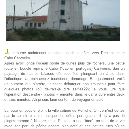
J
e retourne maintenant en direction de la côte, vers Peniche et le
Cabo Carvoeiro.
Après avoir longé l’océan bordé de dunes puis de rochers, une petite
route en boucle rejoint le Cabo (*cap en portugais) Carvoeiro, dan un
paysage de hautes falaises déchiquetées plongeant en à-pic dans
l’atlantique. Un coin assez touristique, dommage. Ben justement, voilà
un autocar qui s’arrête, laissant débarquer son troupeau pour faire
quelques photos (où devrais-je dire selfies??); je vous jure que
l’opération descendre - photos - remonter dans le car a duré entre deux
et trois minutes. Ah je suis bien content de voyager en solo!
La route en boucle rejoint la ville côtière de Peniche. Oh ce n’est certes
pas le coin le plus romantique des côtes portugaises, il n’y a pas de
plages comme à Nazaré, mais Peniche a une “âme”, on sent de la vie
avec son port de pêche encore bien actif et ses petites rues où se