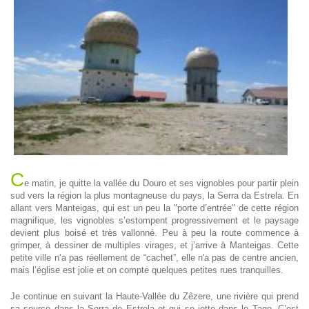
C
e matin, je quitte la vallée du Douro et ses vignobles pour partir plein
sud vers la région la plus montagneuse du pays, la Serra da Estrela. En
allant vers Manteigas, qui est un peu la "porte d’entrée" de cette région
magnifique, les vignobles s’estompent progressivement et le paysage
devient plus boisé et très vallonné. Peu à peu la route commence à
grimper, à dessiner de multiples virages, et j’arrive à Manteigas. Cette
petite ville n’a pas réellement de “cachet”, elle n'a pas de centre ancien,
mais l’église est jolie et on compte quelques petites rues tranquilles.
Je continue en suivant la Haute-Vallée du Zêzere, une rivière qui prend
sa source dans la Serra de Estrela et qui se jette dans le Tage. C’est