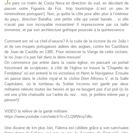
J
e pars ce matin de Costa Nova en direction du sud, en décidant de
passer outre Figueira da Foz, trop touristique (c’est un peu le
torremolinos portugais!). Non, je quitte la côte pour aller plus à l’intérieur
du pays, direction Batalha, une petite ville qui serait banale… si elle
n’avait pas son incroyable monastère! Il impressionne par sa taille
immense, et par son architecture gothique poussée à la quintessence.
Comment est né ce chef-d’oeuvre? A la suite de la victoire du roi João I
et de ses troupes portugaises aidées des anglais, contre les Castillans
de Jean de Castille en 1385. Pour remercier la Vierge de cette victoire,
le roi Joao n’a pas fait dans le demi-mesure!
On commence par entrer dans la vaste église, en passant un portail
foisonnant de sculptures; à côté de l’église se trouve la “Chapelle du
Fondateur” où est enterré le roi victorieux et Henri le Navigateur. Ensuite
on passe dans le cloître royal et le cloître Dom Alfonso V, et la Salle
Capitulaire, où le tombeau du Soldat Inconnu est gardé par deux
militaires relevés toutes les heures et qui ne bougent pas d’un poil (si ils
ont une p’tite chatouille sur l’arête du nez... non, je préfère même pas y
penser!)!
VIDEO la relève de la garde militaire :
https://www.youtube.com/watch?v=CLQMWcq7d6c
Une dizaine de km plus loin, Fátima est célèbre grâce à son sanctuaire