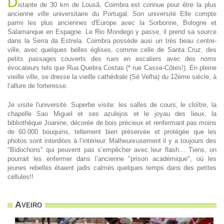
D
istante de 30 km de Lousã, Coimbra est connue pour être la plus
ancienne ville universitaire du Portugal. Son université Elle compte
parmi les plus anciennes d'Europe avec la Sorbonne, Bologne et
Salamanque en Espagne. Le Rio Mondego y passe, il prend sa source
dans la Serra da Estrela. Coimbra possède ausi un très beau centre-
ville, avec quelques belles églises, comme celle de Santa Cruz, des
petits passages couverts des rues en escaliers avec des noms
évocateurs tels que Rua Quebra Costas (* rue Casse-Côtes!). En pleine
vieille ville, se dresse la vieille cathédrale (Sé Velha) du 12ème siècle, à
l’allure de forteresse.
Je visite l'université. Superbe visite: les salles de cours, le cloître, la
chapelle Sao Miguel et ses azulejos et le joyau des lieux, la
bibliothèque Joanine, décorée de bois précieux et renfermant pas moins
de 60.000 bouquins, tellement bien préservée et protégée que les
photos sont interdites à l’intérieur. Malheureusement il y a toujours des
"Bidochons" qui peuvent pas s’empêcher avec leur flash… Tiens, on
pourrait les enfermer dans l’ancienne "prison académique", où les
jeunes rebelles étaient jadis calmés quelques temps dans des petites
cellules!!
Aveiro