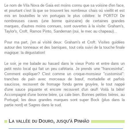
Le nom de Vila Nova de Gaia est moins connu que sa voisine d'en face,
et pourtant c'est là que se trouvent les nombreux chais où vieillit et est
mis en bouteilles le vin portugais le plus célèbre: le PORTO! De
nombreuses caves (une bonne quinzaine) de certaines grandes
marques, d'autres moins connues, sont ouvertes à la visite: Graham's,
Taylor's, Croft, Ramos Pinto, Sandeman (oui, le mec au chapeau)...
Pour ma part, j'en ai visité deux: Graham's et Croft. Visites guidées
autour des tonneaux et des barriques, tout cela suivi de la touche finale
magique: la dégustation!
Le soir, je me balade au hasard dans le vieux Porto et entre dans un
petit resto local qui fait un peu cafétaria. Je prends une "francesinha".
Comment expliquer? C'est comme un croque-monsieur "customisé":
tranches de pain avec morceaux de bœuf, mortadelle et parfois
saucisse, recouvert de fromage fondu genre gruyère, le tout nappé
d'une sauce piquante et encore recouvert d'un œuf! Voilà la bête!
Accompagné d'une bonne bière, ça cale bien. Bonnes petites bières, au
Portugal; les deux grandes marques sont super Bock (plus dans la
partie nord) et Sagres dans le sud.
La vallée du Douro, jusqu'à Pinhão