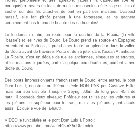
Flores, piétonnière et très agréable, j'atteins la cathédrale (Sé en
portugais) à travers un lacis de ruelles minuscules où le linge est mis à
sécher sur des fils attachés de part en part des maisons. D'aspect
massif, elle fait plutôt penser à une forteresse, et ne gagnera
certainement pas le prix de beauté des cathédrales!
Le lendemain matin, en route pour le quartier de la Ribeira (la ville
"basse") et les rives du Douro. Le Douro prend sa source en Espagne;
en entrant au Portugal, il prend alors toute sa splendeur dans la vallée
du Douro avant de traverser Porto et de se jeter dans l'océan Atlantique.
La Ribeira, c'est un dédale de ruelles anciennes, sinueuses et étroites,
et les maisons bigarrées, parfois quelque peu décrépites, bordent la rive
droite du Douro.
Des ponts impressionnants franchissent le Douro; entre autres, le pont
Dom Luis I, construit au 19ème siècle NON PAS par Gustave Eiffel
mais par son disciple Théophile Seyrig; 385m de long pour 45m de
haut. Il possède deux niveaux: l'inférieur est utilisé par les voitures et
les piétons, le supérieur pour le tram, mais les piétons y ont accès
aussi. Et quelle vue de là-haut!
VIDEO le funiculaire et le pont Dom Luis à Porto :
https://www.youtube.com/watch?v=X5oDIcLbdck