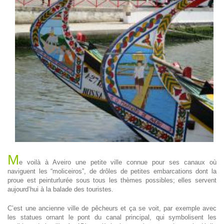
M
e voilà à Aveiro une petite ville connue pour ses canaux où
naviguent les “moliceiros”, de drôles de petites embarcations dont la
proue est peinturlurée sous tous les thèmes possibles; elles servent
aujourd’hui à la balade des touristes.
C’est une ancienne ville de pêcheurs et ça se voit, par exemple avec
les statues ornant le pont du canal principal, qui symbolisent les