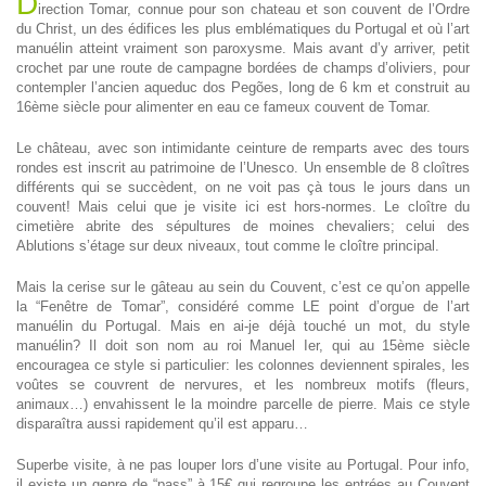
D
irection Tomar, connue pour son chateau et son couvent de l’Ordre
du Christ, un des édifices les plus emblématiques du Portugal et où l’art
manuélin atteint vraiment son paroxysme. Mais avant d’y arriver, petit
crochet par une route de campagne bordées de champs d’oliviers, pour
contempler l’ancien aqueduc dos Pegões, long de 6 km et construit au
16ème siècle pour alimenter en eau ce fameux couvent de Tomar.
Le château, avec son intimidante ceinture de remparts avec des tours
rondes est inscrit au patrimoine de l’Unesco. Un ensemble de 8 cloîtres
différents qui se succèdent, on ne voit pas çà tous le jours dans un
couvent! Mais celui que je visite ici est hors-normes. Le cloître du
cimetière abrite des sépultures de moines chevaliers; celui des
Ablutions s’étage sur deux niveaux, tout comme le cloître principal.
Mais la cerise sur le gâteau au sein du Couvent, c’est ce qu’on appelle
la “Fenêtre de Tomar”, considéré comme LE point d’orgue de l’art
manuélin du Portugal. Mais en ai-je déjà touché un mot, du style
manuélin? Il doit son nom au roi Manuel Ier, qui au 15ème siècle
encouragea ce style si particulier: les colonnes deviennent spirales, les
voûtes se couvrent de nervures, et les nombreux motifs (fleurs,
animaux…) envahissent le la moindre parcelle de pierre. Mais ce style
disparaîtra aussi rapidement qu’il est apparu…
Superbe visite, à ne pas louper lors d’une visite au Portugal. Pour info,
il existe un genre de “pass” à 15€ qui regroupe les entrées au Couvent