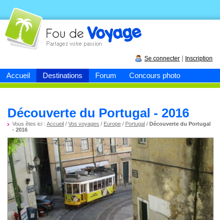
Fou de
voyage
|
Se connecter
Inscription
Accueil
Destinations
Forum
Concours photo
Découverte du Portugal - 2016
Vous êtes ici :
Accueil
/
Vos voyages
/
Europe
/
Portugal
/
Découverte du Portugal
- 2016