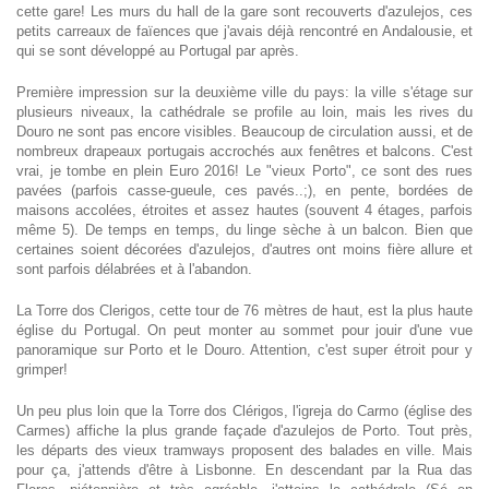
cette gare! Les murs du hall de la gare sont recouverts d'azulejos, ces
petits carreaux de faïences que j'avais déjà rencontré en Andalousie, et
qui se sont développé au Portugal par après.
Première impression sur la deuxième ville du pays: la ville s'étage sur
plusieurs niveaux, la cathédrale se profile au loin, mais les rives du
Douro ne sont pas encore visibles. Beaucoup de circulation aussi, et de
nombreux drapeaux portugais accrochés aux fenêtres et balcons. C'est
vrai, je tombe en plein Euro 2016! Le "vieux Porto", ce sont des rues
pavées (parfois casse-gueule, ces pavés..;), en pente, bordées de
maisons accolées, étroites et assez hautes (souvent 4 étages, parfois
même 5). De temps en temps, du linge sèche à un balcon. Bien que
certaines soient décorées d'azulejos, d'autres ont moins fière allure et
sont parfois délabrées et à l'abandon.
La Torre dos Clerigos, cette tour de 76 mètres de haut, est la plus haute
église du Portugal. On peut monter au sommet pour jouir d'une vue
panoramique sur Porto et le Douro. Attention, c'est super étroit pour y
grimper!
Un peu plus loin que la Torre dos Clérigos, l'igreja do Carmo (église des
Carmes) affiche la plus grande façade d'azulejos de Porto. Tout près,
les départs des vieux tramways proposent des balades en ville. Mais
pour ça, j'attends d'être à Lisbonne. En descendant par la Rua das