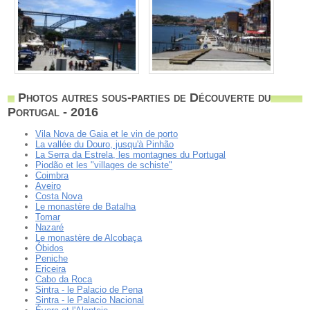
Photos autres sous-parties de Découverte du
Portugal - 2016
Vila Nova de Gaia et le vin de porto
La vallée du Douro, jusqu'à Pinhão
La Serra da Estrela, les montagnes du Portugal
Piodão et les "villages de schiste"
Coimbra
Aveiro
Costa Nova
Le monastère de Batalha
Tomar
Nazaré
Le monastère de Alcobaça
Óbidos
Peniche
Ericeira
Cabo da Roca
Sintra - le Palacio de Pena
Sintra - le Palacio Nacional