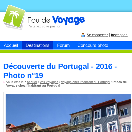
Fou de
voyage
|
Se connecter
Inscription
Accueil
Destinations
Forum
Concours photo
Découverte du Portugal - 2016 -
Photo n°19
Vous êtes ici :
Accueil
/
Vos voyages
/
Voyage chez l'habitant au Portugal
/
Photo de
Voyage chez l'habitant au Portugal