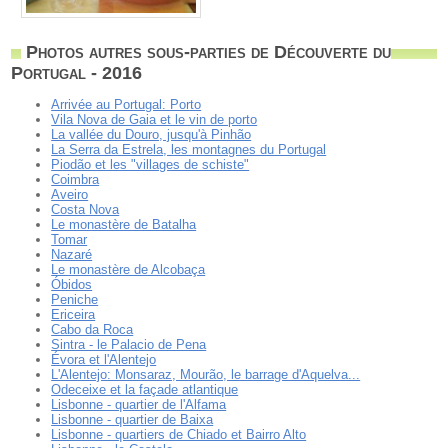
Photos autres sous-parties de Découverte du
Portugal - 2016
Arrivée au Portugal: Porto
Vila Nova de Gaia et le vin de porto
La vallée du Douro, jusqu'à Pinhão
La Serra da Estrela, les montagnes du Portugal
Piodão et les "villages de schiste"
Coimbra
Aveiro
Costa Nova
Le monastère de Batalha
Tomar
Nazaré
Le monastère de Alcobaça
Óbidos
Peniche
Ericeira
Cabo da Roca
Sintra - le Palacio de Pena
Évora et l'Alentejo
L'Alentejo: Monsaraz, Mourão, le barrage d'Aquelva...
Odeceixe et la façade atlantique
Lisbonne - quartier de l'Alfama
Lisbonne - quartier de Baixa
Lisbonne - quartiers de Chiado et Bairro Alto