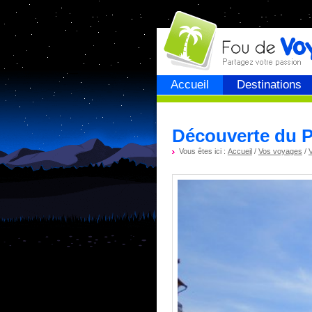
Fou de
voyage
Accueil
Destinations
Découverte du P
Vous êtes ici :
Accueil
/
Vos voyages
/
V