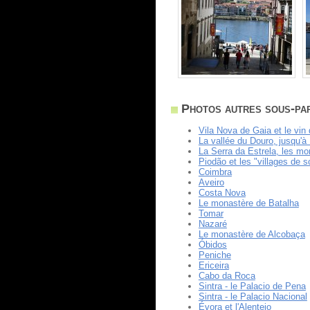
Photos autres sous-pa
Vila Nova de Gaia et le vin 
La vallée du Douro, jusqu'à
La Serra da Estrela, les m
Piodão et les "villages de s
Coimbra
Aveiro
Costa Nova
Le monastère de Batalha
Tomar
Nazaré
Le monastère de Alcobaça
Óbidos
Peniche
Ericeira
Cabo da Roca
Sintra - le Palacio de Pena
Sintra - le Palacio Nacional
Évora et l'Alentejo