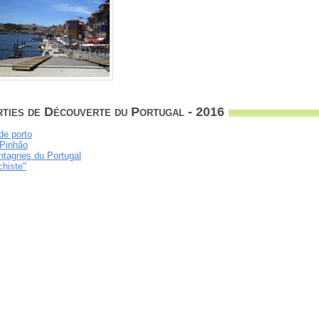
rties de Découverte du Portugal - 2016
de porto
 Pinhão
ontagnes du Portugal
chiste"