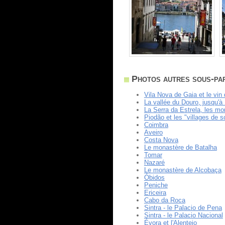
Photos autres sous-pa
Vila Nova de Gaia et le vin 
La vallée du Douro, jusqu'à
La Serra da Estrela, les m
Piodão et les "villages de s
Coimbra
Aveiro
Costa Nova
Le monastère de Batalha
Tomar
Nazaré
Le monastère de Alcobaça
Óbidos
Peniche
Ericeira
Cabo da Roca
Sintra - le Palacio de Pena
Sintra - le Palacio Nacional
Évora et l'Alentejo