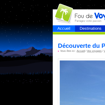
Fou de
voyage
Accueil
Destinations
Découverte du P
Vous êtes ici :
Accueil
/
Vos voyages
/
V