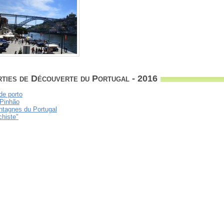
rties de Découverte du Portugal - 2016
de porto
 Pinhão
ontagnes du Portugal
chiste"